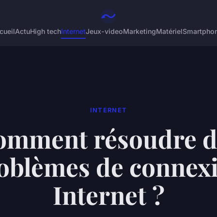
cueil
Actu
High tech
Internet
Jeux-video
Marketing
Matériel
Smartpho
INTERNET
omment résoudre d
oblèmes de connex
Internet ?