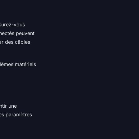
surez-vous
nnectés peuvent
ar des câbles
blèmes matériels
ntir une
ces paramètres