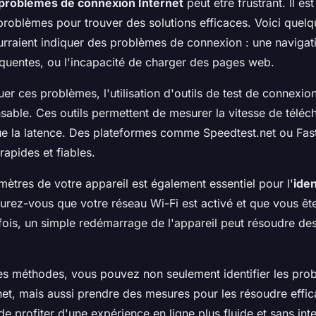
problèmes de connexion Internet
peut être frustrant. Il est
 problèmes pour trouver des solutions efficaces. Voici quel
urraient indiquer des problèmes de connexion : une navigati
réquentes, ou l'incapacité de charger des pages web.
er ces problèmes, l'utilisation d'outils de test de connexion
sable. Ces outils permettent de mesurer la vitesse de télé
que la latence. Des plateformes comme Speedtest.net ou Fas
rapides et fiables.
amètres de votre appareil est également essentiel pour l'
iden
surez-vous que votre réseau Wi-Fi est activé et que vous ê
fois, un simple redémarrage de l'appareil peut résoudre d
s méthodes, vous pouvez non seulement identifier les pro
net, mais aussi prendre des mesures pour les résoudre effi
e profiter d'une expérience en ligne plus fluide et sans inte