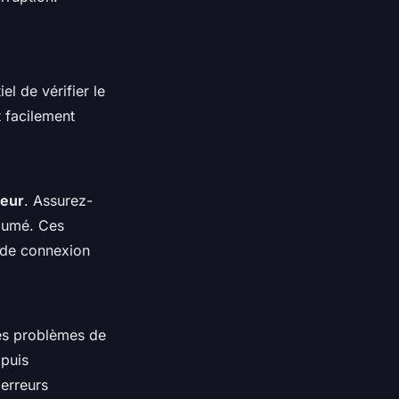
l de vérifier le
 facilement
teur
. Assurez-
llumé. Ces
 de connexion
es problèmes de
 puis
 erreurs