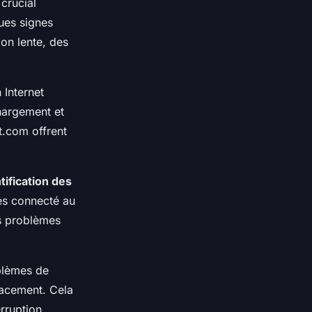
 crucial
ques signes
on lente, des
 Internet
chargement et
t.com offrent
tification des
tes connecté au
es problèmes
blèmes de
cacement. Cela
rruption.