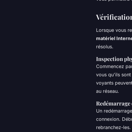
Vérificatio
Lorsque vous ren
matériel Intern
résolus.
Inspection ph
Commencez par 
vous qu'ils son
voyants peuven
au réseau.
Redémarrage 
Un redémarrage
connexion. Débr
rebranchez-les. 