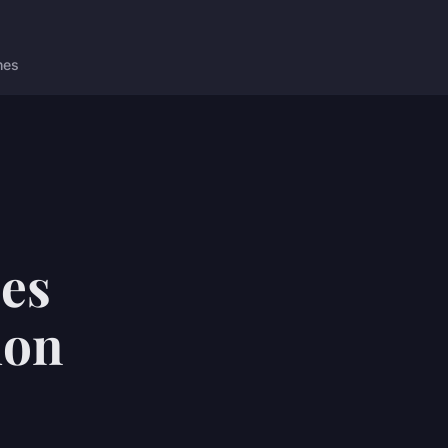
nes
es
ion