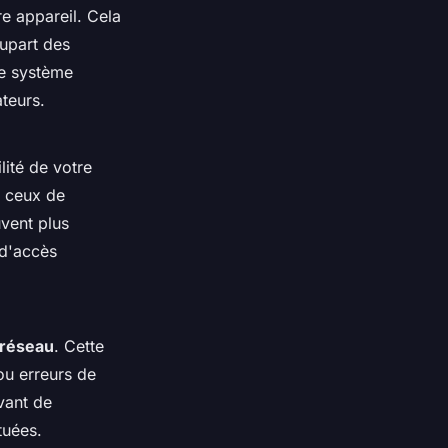
e appareil. Cela
lupart des
re système
teurs.
lité de votre
e ceux de
uvent plus
 d'accès
 réseau
. Cette
ou erreurs de
vant de
tuées.