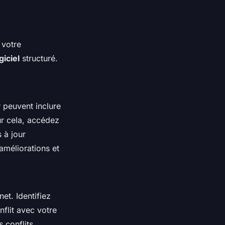
 votre
iciel
structuré.
r peuvent inclure
ur cela, accédez
 à jour
améliorations et
et. Identifiez
flit avec votre
 conflits